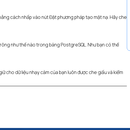
ạ bằng cách nhấp vào nút Đặt phương pháp tạo mặt nạ. Hãy che
a trông như thế nào trong bảng PostgreSQL. Như bạn có thể
 giữ cho dữ liệu nhạy cảm của bạn luôn được che giấu và kiểm