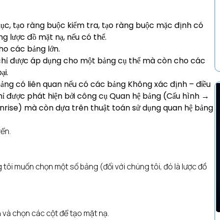
mục, tạo ràng buộc kiểm tra, tạo ràng buộc mặc định có
g lược đồ mặt nạ, nếu có thể.
ho các bảng lớn.
g chỉ được áp dụng cho một bảng cụ thể mà còn cho các
ại.
 bảng có liên quan nếu có các bảng Không xác định – điều
hỉ được phát hiện bởi công cụ Quan hệ bảng (Cấu hình →
nrise) mà còn dựa trên thuật toán sử dụng quan hệ bảng
ển.
 tôi muốn chọn một số bảng (đối với chúng tôi, đó là lược đồ
n và chọn các cột để tạo mặt nạ.