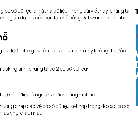
ơ sở dữ liệu là mặt nạ dữ liệu. Trong bài viết này, chúng ta
ể che giấu dữ liệu của bạn tại chỗ bằng DataSunrise Database
hỗ
 giấu được che giấu liên tục và quá trình này không thể đảo
masking tĩnh, chúng ta có 2 cơ sở dữ liệu:
 cơ sở dữ liệu là nguồn và đích cùng một lúc.
hương pháp bảo vệ cơ sở dữ liệu kết hợp trong đó các cơ sở
i masking khác nhau: