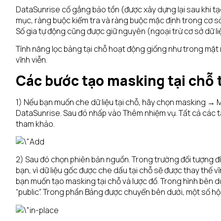
DataSunrise cố gắng bảo tồn (được xây dựng lại sau khi tạ
mục, ràng buộc kiểm tra và ràng buộc mặc định trong cơ sở 
Số gia tự động cũng được giữ nguyên (ngoại trừ cơ sở dữ li
Tính năng lọc bảng tại chỗ hoạt động giống như trong mặt nạ
vĩnh viễn.
Các bước tạo masking tại chỗ 
1) Nếu bạn muốn che dữ liệu tại chỗ, hãy chọn masking → M
DataSunrise. Sau đó nhấp vào Thêm nhiệm vụ. Tất cả các tá
tham khảo.
2) Sau đó chọn phiên bản nguồn. Trong trường đối tượng đí
bạn, vì dữ liệu gốc được che dấu tại chỗ sẽ được thay thế v
bạn muốn tạo masking tại chỗ và lược đồ. Trong hình bên dư
“public”. Trong phần Bảng được chuyển bên dưới, một số h