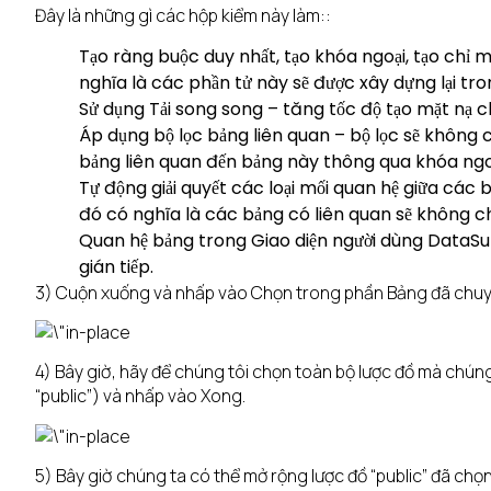
Đây là những gì các hộp kiểm này làm::
Tạo ràng buộc duy nhất, tạo khóa ngoại, tạo chỉ 
nghĩa là các phần tử này sẽ được xây dựng lại tron
Sử dụng Tải song song – tăng tốc độ tạo mặt nạ c
Áp dụng bộ lọc bảng liên quan – bộ lọc sẽ khôn
bảng liên quan đến bảng này thông qua khóa ngo
Tự động giải quyết các loại mối quan hệ giữa các
đó có nghĩa là các bảng có liên quan sẽ không c
Quan hệ bảng trong Giao diện người dùng DataSu
gián tiếp.
3) Cuộn xuống và nhấp vào Chọn trong phần Bảng đã chuy
4) Bây giờ, hãy để chúng tôi chọn toàn bộ lược đồ mà chúng
“public”) và nhấp vào Xong.
5) Bây giờ chúng ta có thể mở rộng lược đồ “public” đã chọ