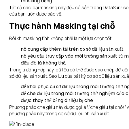
masking động
Tất cả các loại masking này đều có sẵn trong DataSunrise
của bạn luôn được bảo vệ.
Thực hành Masking tại chỗ
Đôi khi masking tĩnh không phải là một lựa chọn tốt:
nó cung cấp thêm tải trên cơ sở dữ liệu sản xuất.
nó yêu cầu truy cập vào môi trường sản xuất từ ​​
điều đó là không thể.
Trong trường hợp này, dữ liệu có thể được sao chép để ki
sở dữ liệu sản xuất. Sao lưu của bất kỳ cơ sở dữ liệu sản xu
để khôi phục cơ sở dữ liệu trong môi trường thử 
để che dữ liệu trong môi trường thử nghiệm của chú
được thay thế bằng dữ liệu bị che
Phương pháp che giấu này được gọi là \”che giấu tại chỗ\” vì
phương pháp này trong cơ sở dữ liệu phi sản xuất.