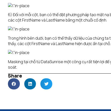
6) Đối với mỗi cột, bạn có thể đặt phương pháp tạo mặt n
các cột FirstName và LastName bằng một chuỗi cố định.
Trong hình bên dưới, bạn có thể thấy dữ liệu của chúng t
thấy, các cột FirstName và LastName hiện được ẩn tại chỗ.
Masking tại chỗ từ DataSunrise một công cụ rất tiện lợi để
soát.
Share