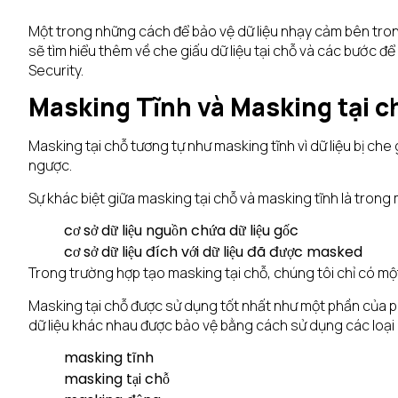
Một trong những cách để bảo vệ dữ liệu nhạy cảm bên trong c
sẽ tìm hiểu thêm về che giấu dữ liệu tại chỗ và các bước đ
Security.
Masking Tĩnh và Masking tại c
Masking tại chỗ tương tự như masking tĩnh vì dữ liệu bị che
ngược.
Sự khác biệt giữa masking tại chỗ và masking tĩnh là trong 
cơ sở dữ liệu nguồn chứa dữ liệu gốc
cơ sở dữ liệu đích với dữ liệu đã được masked
Trong trường hợp tạo masking tại chỗ, chúng tôi chỉ có một
Masking tại chỗ được sử dụng tốt nhất như một phần của p
dữ liệu khác nhau được bảo vệ bằng cách sử dụng các loạ
masking tĩnh
masking tại chỗ