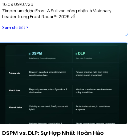
16:09 09/07/26
Zimperium được Frost & Sullivan công nhận là Visionary
Leader trong Frost Radar™ 2026 về...
Xem chi tiết >
DSPM vs. DLP: Sự Hợp Nhất Hoàn Hảo