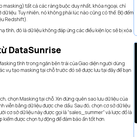
o masking) tất cả các ràng buộc duy nhất, khóa ngoại, chỉ
dữ liệu. Tuy nhiên, nó không phải lúc nào cũng có thể. Bộ đếm
ệu Redshift).
 tĩnh, đó là dữ liệu không đáp ứng các điều kiện lọc sẽ bị xóa
từ DataSunrise
asking tĩnh trong ngăn bên trái của Giao diện người dùng
c vụ tạo masking tại chỗ trước đó sẽ được lưu tại đây để bạn
ch, chọn Masking tại chỗ. Xin đừng quên sao lưu dữ liệu của
ĩnh viễn bằng dữ liệu được che dấu. Sau đó, chọn cơ sở dữ liệu
ới cơ sở dữ liệu này được gọi là “sales_summer” và lược đồ là
ộp kiểm được chọn tự động để đảm bảo ẩn tốt hơn.